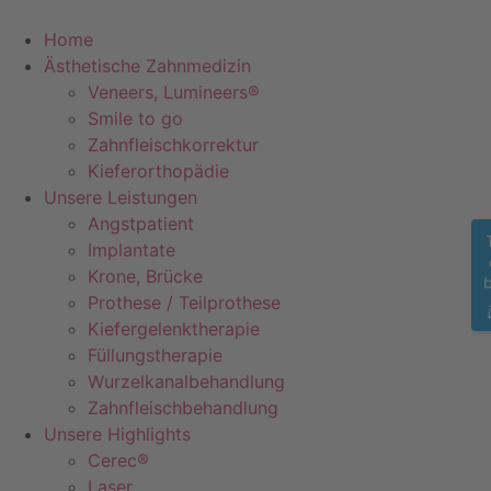
Zum
Inhalt
Home
springen
Ästhetische Zahnmedizin
Veneers, Lumineers®
Smile to go
Zahnfleischkorrektur
Kieferorthopädie
Unsere Leistungen
Angstpatient
Implantate
Krone, Brücke
Prothese / Teilprothese
Kiefergelenktherapie
Füllungstherapie
Wurzelkanalbehandlung
Zahnfleischbehandlung
Unsere Highlights
Cerec®
Laser